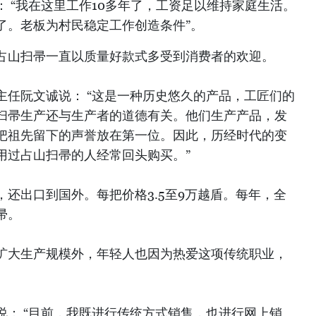
 “我在这里工作10多年了，工资足以维持家庭生活。
了。老板为村民稳定工作创造条件”。
占山扫帚一直以质量好款式多受到消费者的欢迎。
主任阮文诚说： “这是一种历史悠久的产品，工匠们的
扫帚生产还与生产者的道德有关。他们生产产品，发
把祖先留下的声誉放在第一位。因此，历经时代的变
用过占山扫帚的人经常回头购买。”
还出口到国外。每把价格3.5至9万越盾。每年，全
帚。
扩大生产规模外，年轻人也因为热爱这项传统职业，
说： “目前，我既进行传统方式销售，也进行网上销