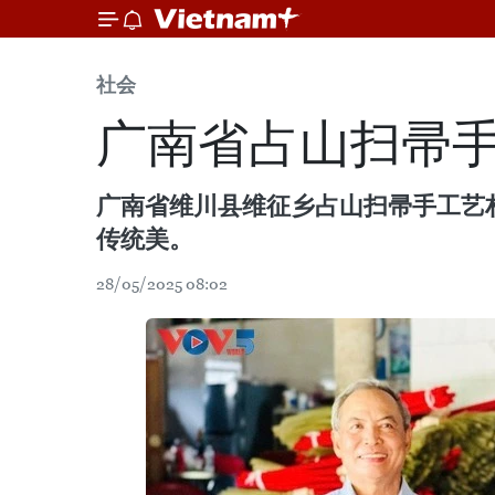
社会
广南省占山扫帚
广南省维川县维征乡占山扫帚手工艺村
传统美。
28/05/2025 08:02