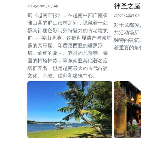
神圣之屋
17/05/2025 03:49
据《越南画报》，在越南中部广南省
17/03/2025 03
潍山县的群山密林之间，隐藏着一处
对于戈都族
极具神秘色彩与独特魅力的古老建筑
共活动场所
群——美山圣地，这处世界遗产与柬埔
独特的建筑
寨的吴哥窟、印度尼西亚的婆罗浮
着重要的角
屠、缅甸的蒲甘、老挝的瓦普寺、泰
国的帕塔帕侬寺等东南亚其他著名庙
塔群齐名，也是越南最大的古代占婆
文化、宗教、信仰和建筑中心。