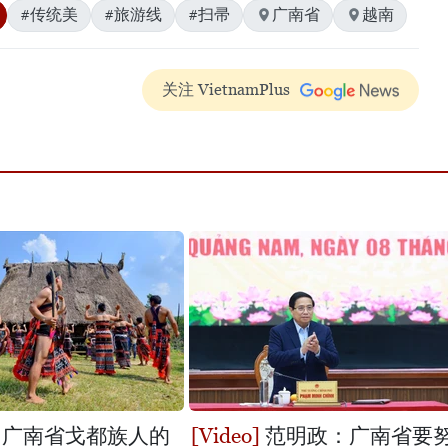
#传统美
#旅游线
#扫帚
广南省
越南
关注 VietnamPlus
— 广南省戈都族人的
范明政：广南省要