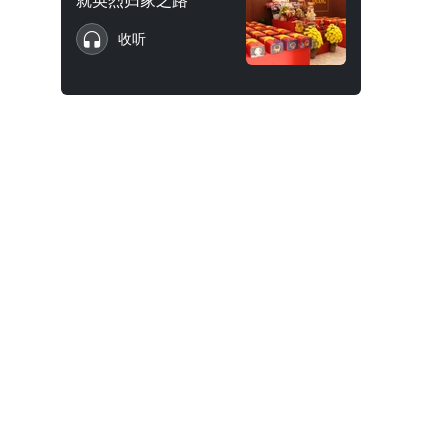
就英烈归家之路
收听