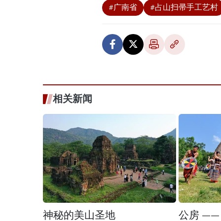
#广南省
#占山扫帚手工艺村
相关新闻
神秘的美山圣地
公房 —