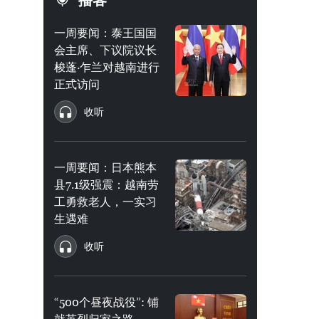
播客
一周要闻：泰王国国
会主席、下议院议长
梭蓬·乍兰对越南进行
正式访问
收听
一周要闻：日本熊本
县7.1级强震：越南劳
工勇救老人，一实习
生遇难
收听
“500个昼夜战役”: 铺