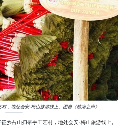
艺村，地处会安-梅山旅游线上。图自《越南之声》
维征乡占山扫帚手工艺村，地处会安-梅山旅游线上。