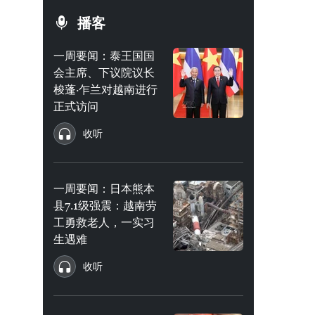
播客
一周要闻：泰王国国
会主席、下议院议长
梭蓬·乍兰对越南进行
正式访问
收听
一周要闻：日本熊本
县7.1级强震：越南劳
工勇救老人，一实习
生遇难
收听