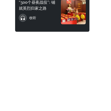
“500个昼夜战役”: 铺
就英烈归家之路
收听