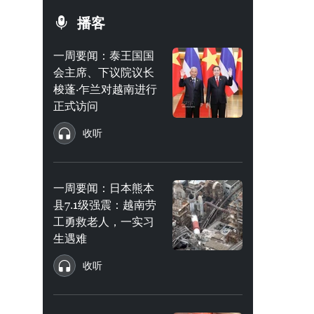
播客
一周要闻：泰王国国
会主席、下议院议长
梭蓬·乍兰对越南进行
正式访问
收听
一周要闻：日本熊本
县7.1级强震：越南劳
工勇救老人，一实习
生遇难
收听