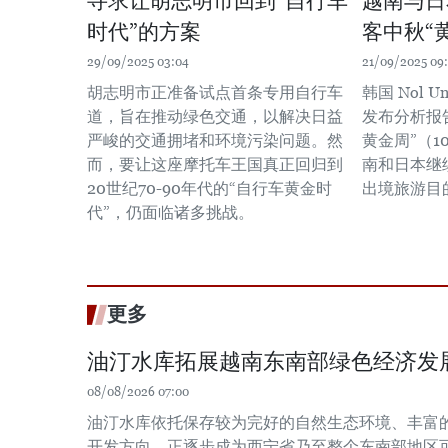
寻求让胡志明市回到“自行车
越南与日
时代”的方案
客中秋“
29/09/2025 03:04
21/09/2025 09
胡志明市正准备试点首条专用自行车
韩国 Nol U
道，旨在推动绿色交通，以解决日益
发布分析报
严峻的交通拥堵和环境污染问题。然
黄金周”（1
而，要让这座摩托车王国真正回归到
南和日本继
20世纪70-90年代的“自行车黄金时
出境旅游目
代”，仍面临诸多挑战。
更多
油汀水库拓展越南东南部绿色经济发
08/08/2026 07:00
油汀水库依托保存较为完好的自然生态环境、丰富
开发方向，正逐步成为西宁省乃至整个东南部地区