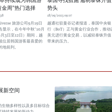
本持续成为韩国游
泰国寻找措施 遏制泰铢升值
黄金周”热门选择
势头
:38
18/09/2025 09:07
niverse 旅游公司9月19日
越通社驻曼谷记者报道，泰国中央银
告显示，在今年中秋“10月
行（BoT）正与黄金行业合作，推动
0月3日至12日）期间，越
美元进行黄金交易，以减轻泰铢升值
续位居韩国游客最喜爱的
带来的压力。
的地前列。
展新空间
的生物多样性以及多目标综合
可持续发展的新动力。