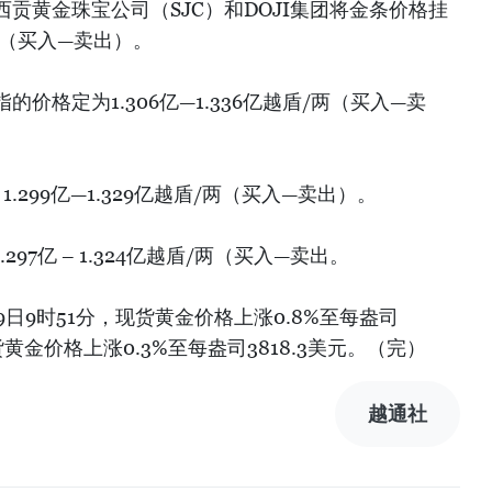
西贡黄金珠宝公司（SJC）和DOJI集团将金条价格挂
盾/两（买入—卖出）。
价格定为1.306亿—1.336亿越盾/两（买入—卖
1.299亿—1.329亿越盾/两（买入—卖出）。
297亿 – 1.324亿越盾/两（买入—卖出。
日9时51分，现货黄金价格上涨0.8%至每盎司
期货黄金价格上涨0.3%至每盎司3818.3美元。（完）
越通社