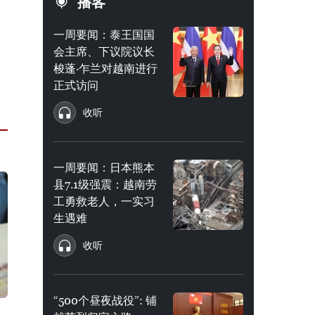
播客
一周要闻：泰王国国
会主席、下议院议长
梭蓬·乍兰对越南进行
正式访问
收听
一周要闻：日本熊本
县7.1级强震：越南劳
工勇救老人，一实习
生遇难
收听
“500个昼夜战役”: 铺