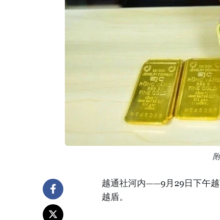
越通社河内——9月29日下午越
越盾。