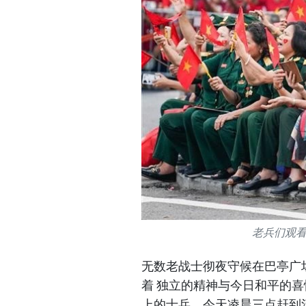
老兵们观
无数老战士彻夜守候在巴亭广
着 独立的精神与今日和平的喜
上的士兵。今天凌晨三点赶到