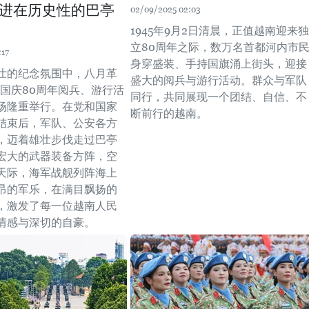
进在历史性的巴亭
02/09/2025 02:03
1945年9月2日清晨，正值越南迎来独
立80周年之际，数万名首都河内市
:17
身穿盛装、手持国旗涌上街头，迎接
壮的纪念氛围中，八月革
盛大的阅兵与游行活动。群众与军队
2国庆80周年阅兵、游行活
同行，共同展现一个团结、自信、不
场隆重举行。在党和国家
断前行的越南。
结束后，军队、公安各方
，迈着雄壮步伐走过巴亭
宏大的武器装备方阵，空
天际，海军战舰列阵海上
昂的军乐，在满目飘扬的
，激发了每一位越南人民
情感与深切的自豪。