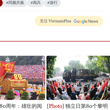
#同频共振
#阅兵
#游行
关注 VietnamPlus
80周年：雄壮的阅
独立日第80个黎明