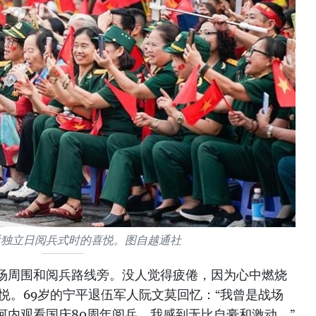
看独立日阅兵式时的喜悦。图自越通社
场周围和阅兵路线旁。没人觉得疲倦，因为心中燃烧
悦。69岁的宁平退伍军人阮文莫回忆：“我曾是战场
河内观看国庆80周年阅兵，我感到无比自豪和激动。”