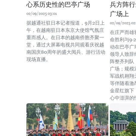
心系历史性的巴亭广场
兵方阵行
广场上
02/09/2025 03:01
据越通社驻日本记者报道，9月2日上
02/09/2025 02
午，在越南驻日本东京大使馆气氛庄
在庄严而雄
重而感人。在日本的越南侨胞齐聚一
命胜利与9·
堂，通过大屏幕电视共同观看庆祝越
动在巴亭广
南国庆80周年的盛大阅兵、游行活动
领导人致辞
现场直播。
阵整齐列队
广场；规模
军战机翱翔
等伴随着激
金星红旗下
心中澎湃的