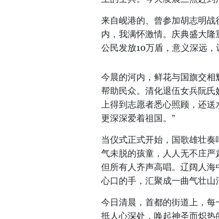
来自岘港的、曾参加胡志明战
内，我满怀激情。庆典盛大隆
公民发放10万盾，意义深远，
今晨的河内，鲜花与国旗交相
帮助民众。清化退伍女兵阮氏
上得到志愿者悉心照顾，还送
更深深爱着祖国。”
当仪式正式开始，国歌雄壮奏
气未脱的孩童，人人无不庄严
但所有人齐声高唱。辽阔人海
心口的手，汇聚成一曲气壮山
今日清晨，首都的街道上，每
抵人心深处，唤起神圣而炽热