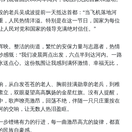
役的老兵吴成波提前一天抵达首都：“当飞机落地河
重，人民热情洋溢。特别是在这一节日，国家为每位
让人民对党和国家的领导充满绝对信任。”
辉映。整洁的街道，繁忙的安保力量与志愿者，热情
妙感慨：“我们凌晨两点出发，六点半到达河内。一路
水送点心。这份氛围让我感到满怀激情、幸福无比，
响，从白发苍苍的老人、胸前挂满勋章的老兵，到稚
肃立，双眼凝望高高飘扬的金星红旗。没有人提醒，
中，歌声嘹亮激昂，回荡不绝，伴随一只只庄重按在
河的交响，让无数人热泪盈眶。
一步铿锵有力的行进，每一曲激昂高亢的旋律，都直
的民族自豪感。