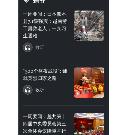
播客
一周要闻：日本熊本
县7.1级强震：越南劳
工勇救老人，一实习
生遇难
收听
“500个昼夜战役”: 铺
就英烈归家之路
收听
一周要闻：越共第十
四届中央委员会第三
次全体会议隆重举行