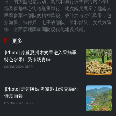
日）的大型纪念活动、阅兵和游行仪式在河内巴亭广
场及首都核心街道隆重举行。此次阅兵展示了越南人
民军多军种部队的精神风貌、战斗力与时代风采，包
括海警、特种兵、电子战部队、维和部队、女兵方阵
等，全面展现国家国防现代化建设成就。
更多
芹苴夏州木奶果进入采摘季
特色水果广受市场青睐
08/08/2026 01:30
走进陵姑湾 邂逅山海交融的
诗意画卷
07/08/2026 01:00