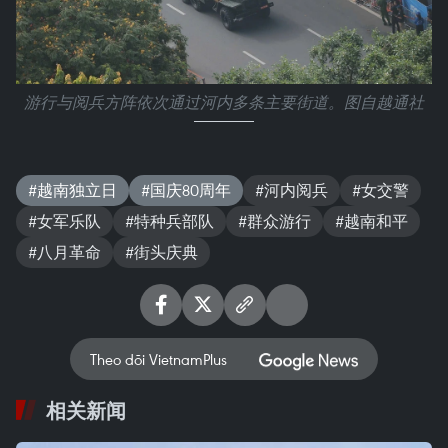
游行与阅兵方阵依次通过河内多条主要街道。图自越通社
#越南独立日
#国庆80周年
#河内阅兵
#女交警
#女军乐队
#特种兵部队
#群众游行
#越南和平
#八月革命
#街头庆典
Theo dõi VietnamPlus
相关新闻