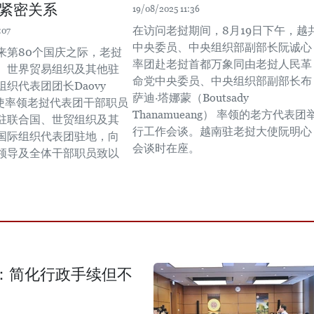
紧密关系
19/08/2025 11:36
在访问老挝期间，8月19日下午，越
:07
中央委员、中央组织部副部长阮诚心
来第80个国庆之际，老挝
率团赴老挝首都万象同由老挝人民革
、世界贸易组织及其他驻
命党中央委员、中央组织部副部长布
织代表团团长Daovy
萨迪·塔娜蒙（Boutsady
y大使率领老挝代表团干部职员
Thanamueang） 率领的老方代表团
驻联合国、世贸组织及其
行工作会谈。越南驻老挝大使阮明心
国际组织代表团驻地，向
会谈时在座。
领导及全体干部职员致以
。
：简化行政手续但不