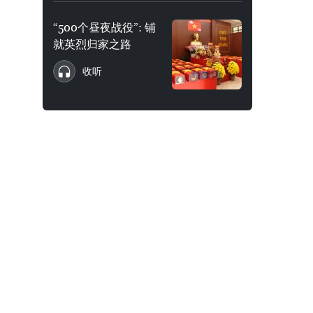
“500个昼夜战役”: 铺
就英烈归家之路
收听