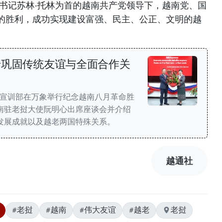
总书记苏林·托林为首的越南共产党领导下，越南党、国
的胜利，成功实现建设富强、民主、公正、文明的越
老巩固传统友谊与全面合作关
央宣训部在万象举行纪念越南八月革命胜
南驻老挝大使阮明心出席座谈会并介绍
发展成就以及越老两国特殊关系。
越通社
#老挝
#越南
#伟大友谊
#越老
老挝