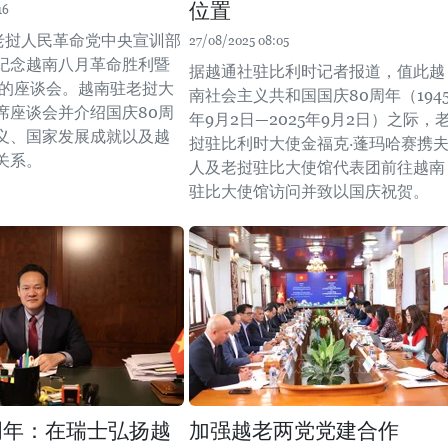
位置
16
，老挝人民革命党中央宣训部
27/08/2025 08:05
纪念越南八月革命胜利暨
据越通社驻比利时记者报道，值此越
年的座谈会。越南驻老挝大
南社会主义共和国国庆80周年（194
席座谈会并介绍国庆80周
年9月2日—2025年9月2日）之际，
义、国家发展成就以及越
挝驻比利时大使金福克·蓬玛哈赛携
关系。
人及老挝驻比大使馆代表团前往越南
驻比大使馆访问并致以国庆祝贺。
周年：在瑞士弘扬越
加强越老两党党建合作