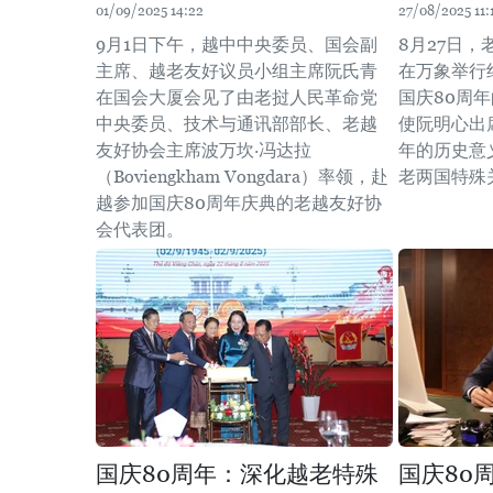
01/09/2025 14:22
27/08/2025 11:
9月1日下午，越中中央委员、国会副
8月27日
主席、越老友好议员小组主席阮氏青
在万象举行
在国会大厦会见了由老挝人民革命党
国庆80周
中央委员、技术与通讯部部长、老越
使阮明心出
友好协会主席波万坎·冯达拉
年的历史意
（Boviengkham Vongdara）率领，赴
老两国特殊
越参加国庆80周年庆典的老越友好协
会代表团。
国庆80周年：深化越老特殊
国庆80