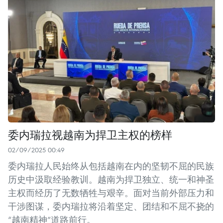
委内瑞拉视越南为捍卫主权的榜样
02/09/2025 00:49
委内瑞拉人民始终从包括越南在内的坚韧不屈的民族
历史中汲取经验教训。越南为捍卫独立、统一和神圣
主权而经历了无数牺牲与艰辛。面对当前外部压力和
干涉图谋，委内瑞拉将沿着坚定、团结和不屈不挠的
“越南精神”道路前行。