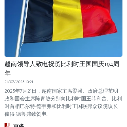
越南领导人致电祝贺比利时王国国庆194周
年
21/07/2025 10:21
2025年7月21日，越南国家主席梁强、政府总理范明
政和国会主席陈青敏分别向比利时国王菲利普、比利
时首相巴尔特·德韦弗和比利时王国联邦众议院议长
彼得·德鲁弗致贺电。
更多