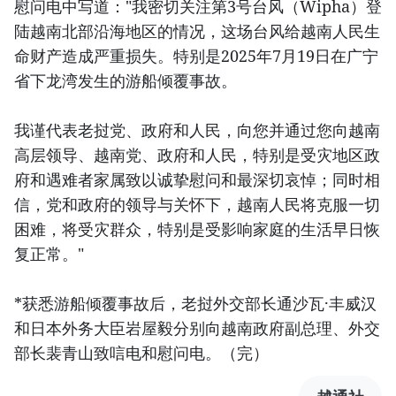
慰问电中写道："我密切关注第3号台风（Wipha）登
陆越南北部沿海地区的情况，这场台风给越南人民生
命财产造成严重损失。特别是2025年7月19日在广宁
省下龙湾发生的游船倾覆事故。
我谨代表老挝党、政府和人民，向您并通过您向越南
高层领导、越南党、政府和人民，特别是受灾地区政
府和遇难者家属致以诚挚慰问和最深切哀悼；同时相
信，党和政府的领导与关怀下，越南人民将克服一切
困难，将受灾群众，特别是受影响家庭的生活早日恢
复正常。"
*获悉游船倾覆事故后，老挝外交部长通沙瓦·丰威汉
和日本外务大臣岩屋毅分别向越南政府副总理、外交
部长裴青山致唁电和慰问电。（完）