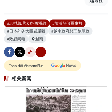
越通社
#老挝总理宋赛·西潘敦
#旅游船倾覆事故
#日本外务大臣岩屋毅
#越南政府总理范明政
#致慰问电
越南
Theo dõi VietnamPlus
相关新闻