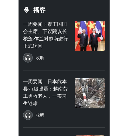
播客
一周要闻：泰王国国
会主席、下议院议长
梭蓬·乍兰对越南进行
正式访问
收听
一周要闻：日本熊本
县7.1级强震：越南劳
工勇救老人，一实习
生遇难
收听