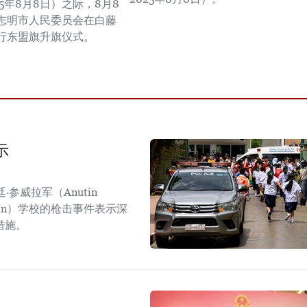
25年8月8日）之际，8月8
志明市人民委员会在白藤
行东盟旗升旗仪式。
示
参威拉军（Anutin
sirin）学校的枪击事件表示深
措施。