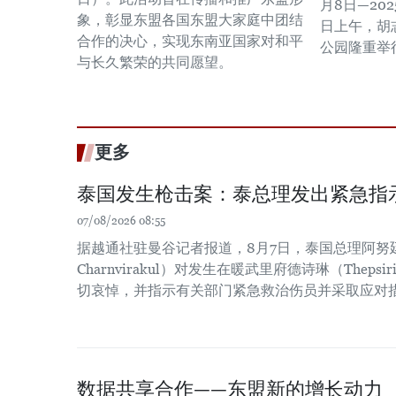
月8日—20
象，彰显东盟各国东盟大家庭中团结
日上午，胡
合作的决心，实现东南亚国家对和平
公园隆重举
与长久繁荣的共同愿望。
更多
泰国发生枪击案：泰总理发出紧急指
07/08/2026 08:55
据越通社驻曼谷记者报道，8月7日，泰国总理阿努廷·
Charnvirakul）对发生在暖武里府德诗琳（Thep
切哀悼，并指示有关部门紧急救治伤员并采取应对
数据共享合作——东盟新的增长动力