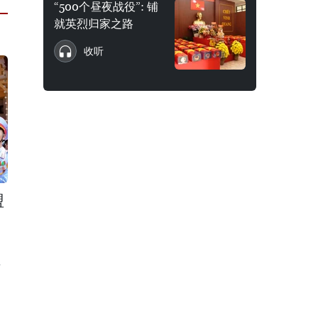
“500个昼夜战役”: 铺
就英烈归家之路
收听
盟
行