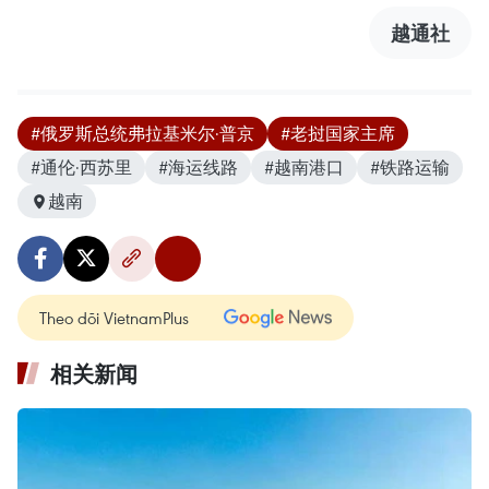
越通社
#俄罗斯总统弗拉基米尔·普京
#老挝国家主席
#通伦·西苏里
#海运线路
#越南港口
#铁路运输
越南
Theo dõi VietnamPlus
相关新闻