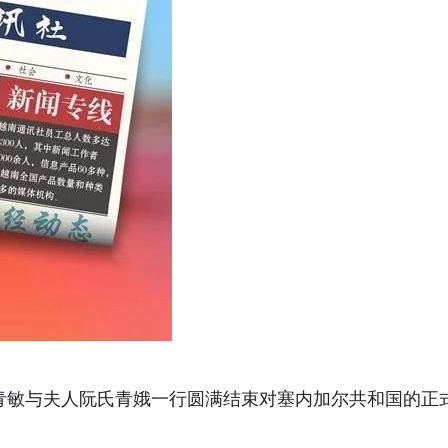
陈青敏与夫人阮氏青娥一行圆满结束对塞内加尔共和国的