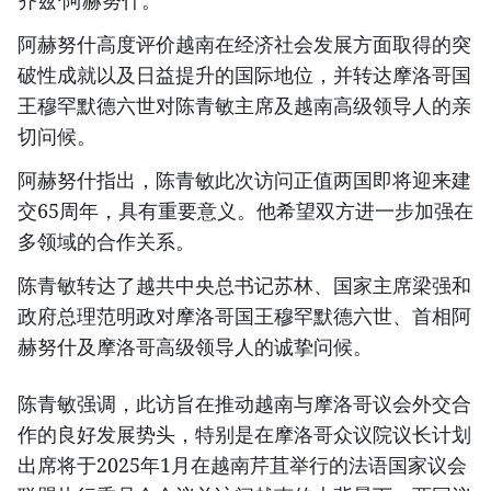
齐兹·阿赫努什。
阿赫努什高度评价越南在经济社会发展方面取得的突
破性成就以及日益提升的国际地位，并转达摩洛哥国
王穆罕默德六世对陈青敏主席及越南高级领导人的亲
切问候。
阿赫努什指出，陈青敏此次访问正值两国即将迎来建
交65周年，具有重要意义。他希望双方进一步加强在
多领域的合作关系。
陈青敏转达了越共中央总书记苏林、国家主席梁强和
政府总理范明政对摩洛哥国王穆罕默德六世、首相阿
赫努什及摩洛哥高级领导人的诚挚问候。
陈青敏强调，此访旨在推动越南与摩洛哥议会外交合
作的良好发展势头，特别是在摩洛哥众议院议长计划
出席将于2025年1月在越南芹苴举行的法语国家议会