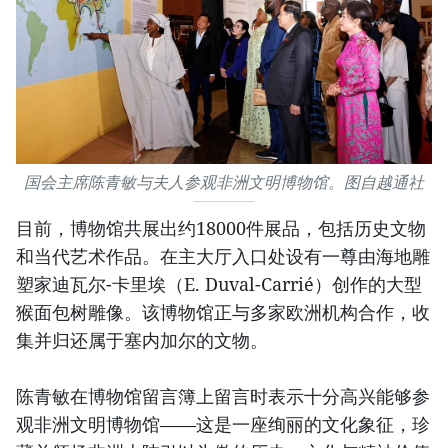
国会主席陈青敏与夫人参观非洲文明博物馆。图自越通社
目前，博物馆共展出约18000件展品，包括历史文物
和当代艺术作品。在主大厅入口处设有一尊由海地雕
塑家迪瓦尔-卡里埃（E. Duval-Carrié）创作的大型
猴面包树雕像。该博物馆正与多家欧洲机构合作，收
集并归还属于塞内加尔的文物。
陈青敏在博物馆留言簿上留言时表示十分高兴能够参
观非洲文明博物馆——这是一座绚丽的文化象征，珍