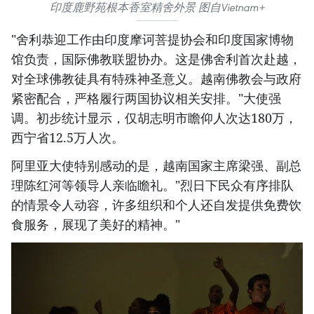
印度鹿野苑根本香室精舍外景 图自Vietnam+
"舍利恭迎工作由印度摩诃菩提协会和印度国家博物
馆负责，国际佛教联盟协办。这是佛舍利首次赴越，
对全球佛教徒具有特殊神圣意义。越南佛教会与政府
紧密配合，严格履行两国协议相关安排。"大使强
调。初步统计显示，仅胡志明市瞻仰人次达180万，
西宁省12.5万人次。
阿里亚大使特别感动的是，越南国家主席梁强、副总
理陈红河等领导人亲临瞻礼。"烈日下民众有序排队
的情景令人动容，许多组织和个人还自发提供免费饮
食服务，展现了美好的精神。"