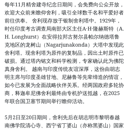
每年11月精舍建寺纪念日期间，会免费向公众开放，
欢迎大众前来瞻仰舍利，吸引全球数千名和平爱好者
前往供奉。 舍利现存放于银制舍利塔中。1929年，
时任印度考古调查局南部大区主任A·H·隆赫斯特（A.
H. Longhurst）在安得拉邦古努尔县帕尔纳德塔鲁
克地区的龙树山（Nagarjunakonda）大塔中发现此
舍利塔。现舍利塔为原件的复制品，因出土时原件已
破损。通过塔内铭文和科学检测，专家确认此为佛陀
真身舍利。 越南与印度传统友谊深厚，这份由胡志
明主席与印度圣雄甘地、尼赫鲁等先辈缔造的情谊，
如今已发展为全面战略伙伴关系。经两国政府多轮协
商，释迦牟尼佛舍利最终由专机护送抵越，在2025
年联合国卫塞节期间举行瞻仰活动。
5月2日至20日期间，舍利先后在胡志明市黎明春越
南佛学院清心寺、西宁省丁婆山（亦称黑婆山）国家