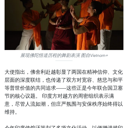
展现佛陀悟道历程的舞剧表演 图自Vietnam+
大使指出，佛舍利赴越彰显了两国在精神信仰、文化
层面的深度联结，也传递了双方对宽容、慈悲与和平
等普世价值的共同追求——这些正是今年联合国卫塞
节的核心议题。 印度方对越方的周密组织表示满
意，尽管人流如潮，但庄严氛围与安保秩序始终得以
维持。
今年印度使馆还策划了多项文化活动，以便增进越印