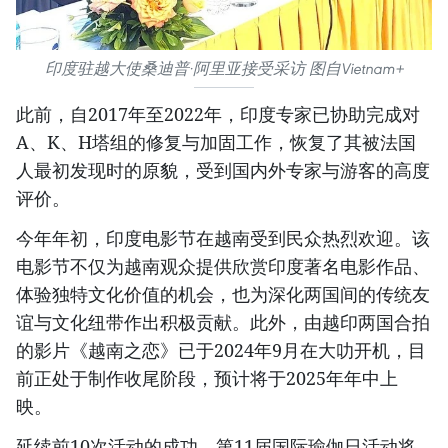
印度驻越大使桑迪普·阿里亚接受采访 图自Vietnam+
此前，自2017年至2022年，印度专家已协助完成对
A、K、H塔组的修复与加固工作，恢复了其被法国
人最初发现时的原貌，受到国内外专家与游客的高度
评价。
今年年初，印度电影节在越南受到民众热烈欢迎。该
电影节不仅为越南观众提供欣赏印度著名电影作品、
体验独特文化价值的机会，也为深化两国间的传统友
谊与文化纽带作出积极贡献。此外，由越印两国合拍
的影片《越南之恋》已于2024年9月在大叻开机，目
前正处于制作收尾阶段，预计将于2025年年中上
映。
延续前10次活动的成功，第11届国际瑜伽日活动将