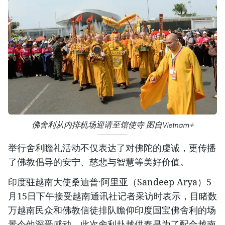
佛舍利从内排机场迎请至馆使寺 图自Vietnam+
举行舍利瞻礼活动不仅表达了对佛陀的虔诚，更传播
了佛教倡导的安宁、慈悲与智慧等美好价值。
印度驻越南大使桑迪普·阿里亚（Sandeep Arya）5
月15日下午接受越南通讯社记者采访时表示，目睹数
万越南民众和佛教信徒排队瞻仰印度国宝佛舍利的场
景令他深受感动。此次舍利赴越供奉是为了配合越南