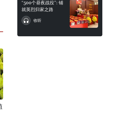
“500个昼夜战役”: 铺
就英烈归家之路
收听
植