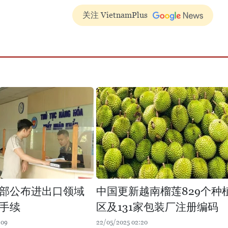
关注 VietnamPlus
部公布进出口领域
中国更新越南榴莲829个种
手续
区及131家包装厂注册编码
:09
22/05/2025 02:20