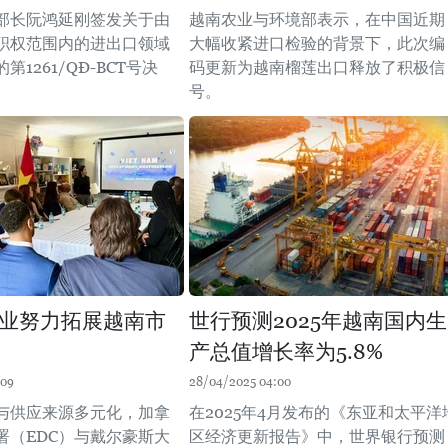
部长阮鸿延刚签发关于由
越南农业与环境部表示，在中国近期
职权范围内的进出口领域
大幅收紧进口检验的背景下，此次编
1261/QĐ-BCT号决
码更新为越南榴莲出口释放了积极信
号。
业努力拓展越南市
世行预测2025年越南国内生
产总值增长率为5.8%
:09
28/04/2025 04:00
与供应来源多元化，加拿
在2025年4月发布的《东亚和太平洋
署（EDC）与戴尔豪斯大
区经济更新报告》中，世界银行预测