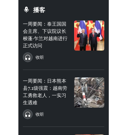
播客
一周要闻：泰王国国
会主席、下议院议长
梭蓬·乍兰对越南进行
正式访问
收听
一周要闻：日本熊本
县7.1级强震：越南劳
工勇救老人，一实习
生遇难
收听