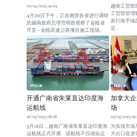
越南工贸部
20/04/2025 14:04
工贸部管理
4月20日下午，正在南部各省进行调研
新行政手续的第
的越南政府总理范明政视察了金瓯省
定。
芹苴—金瓯高速公路项目施工现场。
开通广南省朱莱直达印度海
加拿大企
运航线
场
16/05/2025 08:08
05/05/2025 09
5月16日，越南广南省朱莱直达印度海
为实现市场
运航线正式开通。该航线不仅缩短运
大出口促进