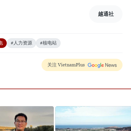
越通社
电
#人力资源
#核电站
关注 VietnamPlus