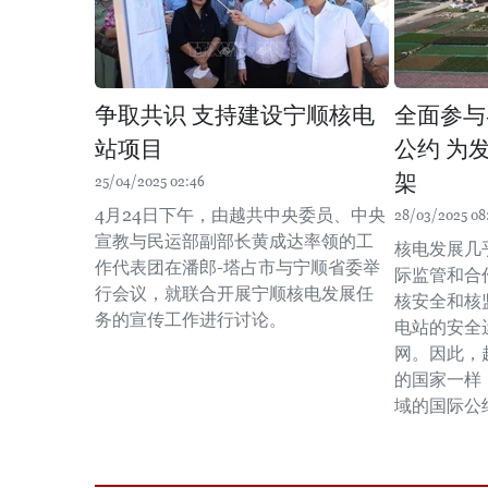
争取共识 支持建设宁顺核电
全面参与
站项目
公约 为
架
25/04/2025 02:46
4月24日下午，由越共中央委员、中央
28/03/2025 08:
宣教与民运部副部长黄成达率领的工
核电发展几
作代表团在潘郎-塔占市与宁顺省委举
际监管和合
行会议，就联合开展宁顺核电发展任
核安全和核
务的宣传工作进行讨论。
电站的安全
网。因此，
的国家一样
域的国际公