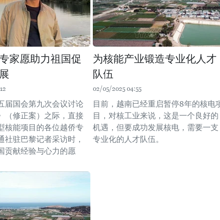
专家愿助力祖国促
为核能产业锻造专业化人才
展
队伍
12
02/05/2025 04:55
五届国会第九次会议讨论
目前，越南已经重启暂停8年的核电
》（修正案）之际，直接
目，对核工业来说，这是一个良好的
型核能项目的各位越侨专
机遇，但要成功发展核电，需要一支
通社驻巴黎记者采访时，
专业化的人才队伍。
国贡献经验与心力的愿