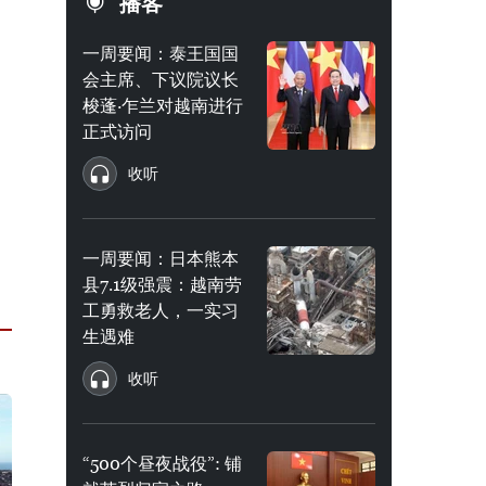
播客
一周要闻：泰王国国
会主席、下议院议长
梭蓬·乍兰对越南进行
正式访问
收听
一周要闻：日本熊本
县7.1级强震：越南劳
工勇救老人，一实习
生遇难
收听
“500个昼夜战役”: 铺