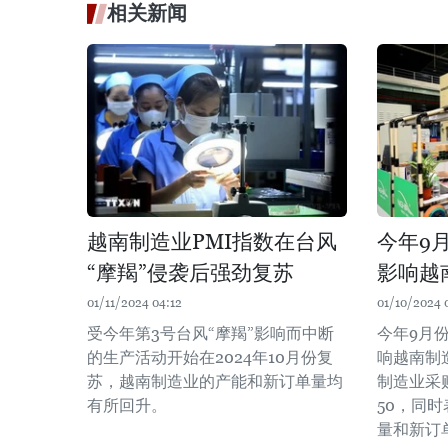
相关新闻
越南制造业PMI指数在台风
今年9
“摩羯”侵袭后强劲复苏
影响越
01/11/2024 04:12
01/10/2024 
受今年第3号台风“摩羯”影响而中断
今年9月
的生产活动开始在2024年10月份复
响越南制
苏，越南制造业的产能和新订单量均
制造业采
有所回升。
50，同
量和新订