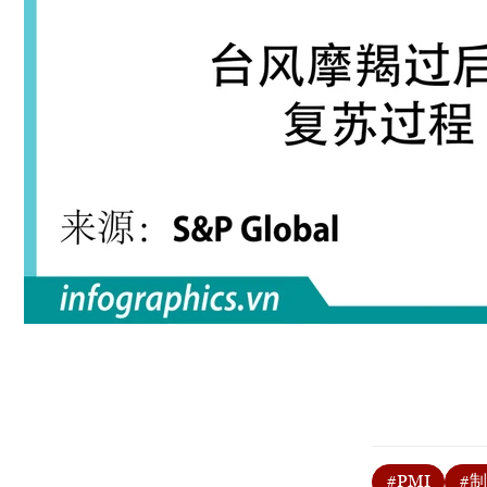
#PMI
#