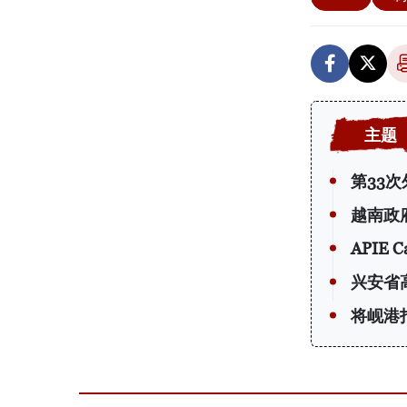
第33
越南政
APIE
兴安省
将岘港