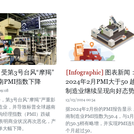
月受第3号台风“摩羯”
图表新闻
南PMI指数下降
2024年2月PMI大于50 
制造业继续呈现向好态
09:08
份，第3号台风“摩羯”严重影
13/03/2024 00:54
造业，并导致标普全球越南
据2024年2月份的PMI报告显示
购经理指数（PMI）跌破
南制造业PMI指数为50.4，与1
时表明商业状况再次恶化，产
的50.3稍有略增，并实现PMI连
单大幅下降。
个月超过50。