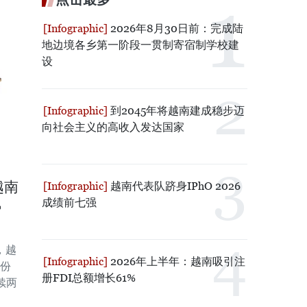
2026年8月30日前：完成陆
地边境各乡第一阶段一贯制寄宿制学校建
设
到2045年将越南建成稳步迈
向社会主义的高收入发达国家
：
越南
越南代表队跻身IPhO 2026
成绩前七强
势
，越
2026年上半年：越南吸引注
月份
册FDI总额增长61%
续两