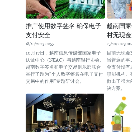
推广使用数字签名 确保电子
越南国家
支付安全
村无现金
18/10/2023 01:55
25/10/2023 01:
10月17日，越南信息传媒部国家电子
目前无现金
认证中心（NEAC）与越南银行协会、
当普遍的事
越南数字签名和电子交易俱乐部联合
金支付没有
举行了题为“个人数字签名在电子支付
职能机构、
交易中的作用”专题研讨会。
做出了很大
决方案。