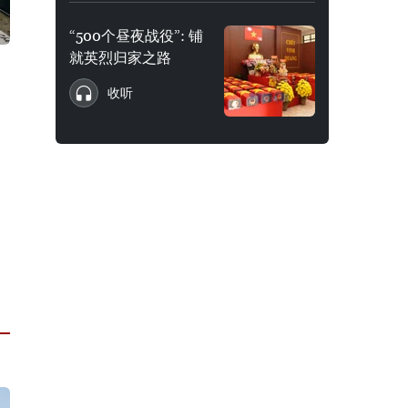
“500个昼夜战役”: 铺
就英烈归家之路
收听