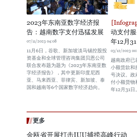
2023年东南亚数字经济报
告：越南数字支付迅猛发展
动支付服
年12月3
07/11/2023 04:08
11月6日，谷歌、新加坡淡马锡控股投
03/12/2023 00
资基金和全球管理咨询集团贝恩公司
越南政府已
联合发布题为题为《2023年东南亚数
小额货款和
字经济报告》，其中更新印度尼西
号决议。政
亚、马来西亚、菲律宾、新加坡、泰
付小额货物
国和越南等6个国家数字经济趋向。
年12月31日
更多
金瓯省开展打击IUU捕捞高峰行动