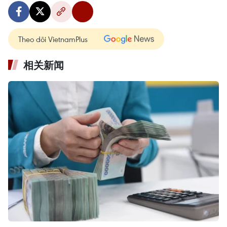
Theo dõi VietnamPlus
相关新闻