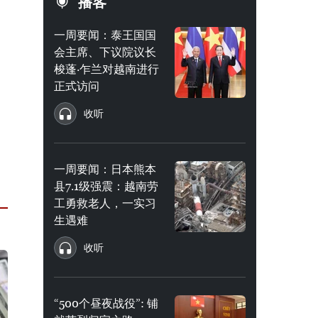
播客
一周要闻：泰王国国
会主席、下议院议长
梭蓬·乍兰对越南进行
正式访问
收听
一周要闻：日本熊本
县7.1级强震：越南劳
工勇救老人，一实习
生遇难
收听
“500个昼夜战役”: 铺