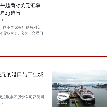
上午越盾对美元汇率
调23越盾
15
午，越南国家银行越盾对美
报23107，较前一交易日
。
美元的港口与工业城
安控股集团股份公司及英国
想。