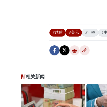
#越盾
#美元
#汇率
#
相关新闻