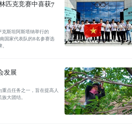
奥林匹克竞赛中喜获7
哈萨克斯坦阿斯塔纳举行的
越南国家代表队的8名参赛选
牌。
会发展
为重点任务之一，旨在提高人
民族大团结。