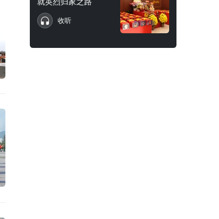
就英烈归家之路
收听