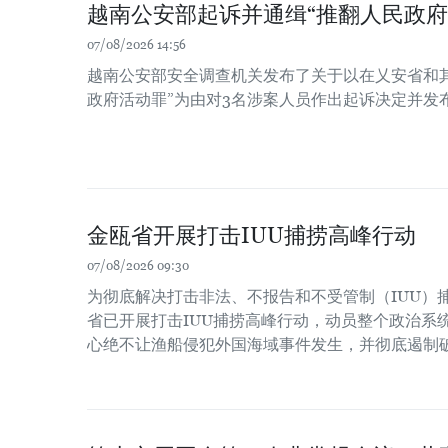
越南公安部起诉并通缉“推翻人民政府
07/08/2026 14:56
越南公安部安全调查机关发布了关于以在乂安省和
政府活动罪”为由对3名涉案人员作出起诉决定并发
金瓯省开展打击IUU捕捞高峰行动
07/08/2026 09:30
为彻底解决打击非法、不报告和不受管制（IUU）
省已开展打击IUU捕捞高峰行动，动员整个政治系
心绝不让渔船侵犯外国海域事件发生，并彻底遏制