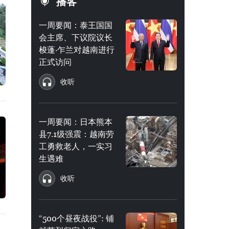
播客
一周要闻：泰王国国
会主席、下议院议长
梭蓬·乍兰对越南进行
正式访问
收听
一周要闻：日本熊本
县7.1级强震：越南劳
工勇救老人，一实习
生遇难
收听
“500个昼夜战役”: 铺