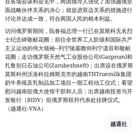
在各场会谈和会见中，两国领导人强化了加强越俄全
面战略伙伴关系的决心；就促进双边关系的措施进行
讨论并达成一致，符合两国人民的根本利益。
访问俄罗斯期间，阮春福总理一行已在莫斯科无名烈
士纪念碑敬献花圈；前往全世界工人阶级和国际共产
主义运动的伟大领袖--列宁陵墓瞻仰列宁遗容和敬献
花圈；走访俄罗斯天然气工业股份公司(Gazprom)和
扎鲁别日石油公司(Zarubezhneft)；出席设在俄罗斯
莫斯科州沃洛科拉姆斯克市的越南THTruemilk集团
奶牛养殖及乳制品加工项目一期工程动工仪式；看望
慰问越南驻俄大使馆干部和人员；出席越南投资与开
发银行（BIDV）驻俄罗斯联邦代表处挂牌仪式。
（越通社-VNA）
越通社