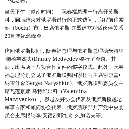
下纪念树。
当天下午（越南时间），阮春福总理一行离开莫斯
科，圆满结束对俄罗斯进行的正式访问，启程前往索
契（Sochi）市，出席俄罗斯-东盟建立对话伙伴关系
20周年纪念峰会。
访问俄罗斯期间，阮春福总理与俄罗斯总理德米特里
·梅德韦杰夫(Dmitry Medvedev)举行了会谈。其
后，出席两国八项合作文件的签字仪式。此外，阮春
福总理分别会见了俄罗斯联邦国家杜马主席谢尔盖•
纳雷什金(Sergei Naryshkin)、俄罗斯联邦委员会主
席瓦莲京娜·马特维延科（Valentina
Matviyenko）、俄越友好协会代表及俄罗斯援越老
军事专家和顾问协会代表、俄罗斯联邦共产党中央委
员会主席根纳季·安德烈耶维奇·久加诺夫等。