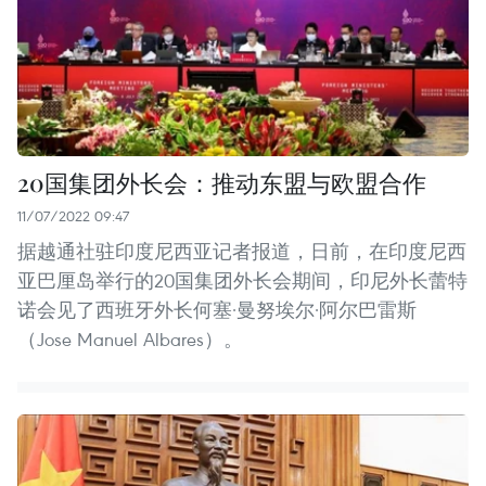
20国集团外长会：推动东盟与欧盟合作
11/07/2022 09:47
据越通社驻印度尼西亚记者报道，日前，在印度尼西
亚巴厘岛举行的20国集团外长会期间，印尼外长蕾特
诺会见了西班牙外长何塞·曼努埃尔·阿尔巴雷斯
（Jose Manuel Albares）。