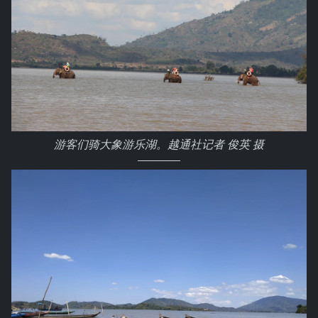
游客们骑大象游乐湖。越通社记者 俊英 摄