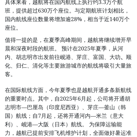
具体来看，越航将在国内航线上执行约3.3万个航
班，提供超过630万个座位。与定期航班计划相比，
国内航线座位数量将增加逾28%，相当于近140万个
座位。
值得一提的是，在夏季高峰期间，越航将继续增开早
晨和深夜时段的航班。 预计在2025年夏季，从河
内、胡志明市出发前往岘港、芽庄、富国、大叻
、
顺
化、归仁、清化等主要旅游城市的航线将吸引大量旅
客。
在国际航线方面，今年夏季也是越航开通多条新航线
的重要时点。其中，自2025年6月起，公司将开通胡
志明市—巴厘岛（印度尼西亚）、芽庄—釜山（韩
国）航线；自7月起，还将开通河内—米兰（意大
利）、岘港—大阪（日本）航线。 为保障运输能
力，越航已提前安排飞机维护计划，全面做好暑运准