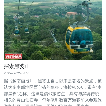
探索黑婆山
21/04/2025 08:55
据《越南画报》，黑婆山自古以来是著名的景点，被
认为东南部地区西宁省的象征，海拔986米，素有“南
部屋脊”之称。这里是信仰旅游点，具有与黑婆传说
相关的灵山仙石寺，每年吸引数百万游客前来参观旅