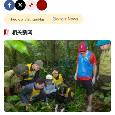
Theo dõi VietnamPlus
相关新闻