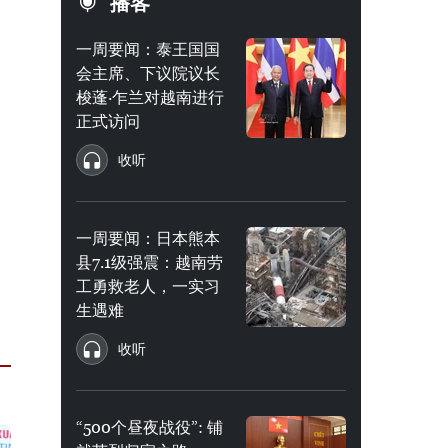
播客
一周要闻：泰王国国
会主席、下议院议长
梭蓬·乍兰对越南进行
正式访问
收听
一周要闻：日本熊本
县7.1级强震：越南劳
工勇救老人，一实习
生遇难
收听
“500个昼夜战役”: 铺