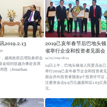
019.2.13
2019己亥年春节后巴地头顿
省举行企业和投资者见面会
50
上午，越南政府总理阮春府会
14/02/2019 08:24
基金组织驻越办事处首席
14日上午，巴地头顿省人民委员会已
恩（Jonathan
举行2019己亥年春节企业和投资者见
面会并向投资者颁发9个投资许可证
注册资金达9.9万亿越盾和近1.63亿美
元。