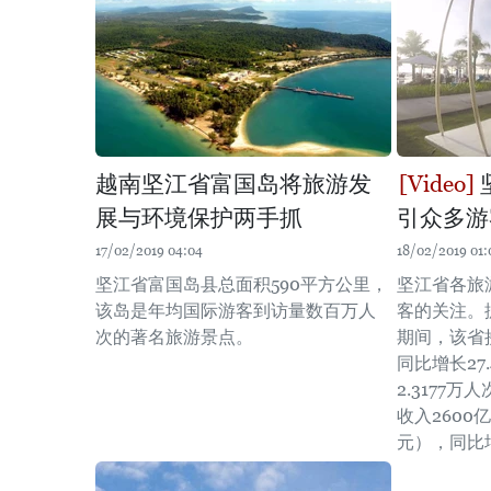
越南坚江省富国岛将旅游发
展与环境保护两手抓
引众多游
17/02/2019 04:04
18/02/2019 01:
坚江省富国岛县总面积590平方公里，
坚江省各旅
该岛是年均国际游客到访量数百万人
客的关注。
次的著名旅游景点。
期间，该省接
同比增长27
2.3177万
收入2600
元），同比增