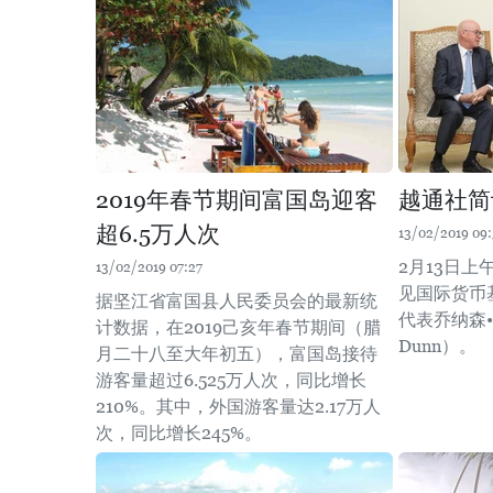
2019年春节期间富国岛迎客
越通社简讯2
超6.5万人次
13/02/2019 09:
2月13日
13/02/2019 07:27
见国际货币
据坚江省富国县人民委员会的最新统
代表乔纳森•邓
计数据，在2019己亥年春节期间（腊
Dunn）。
月二十八至大年初五），富国岛接待
游客量超过6.525万人次，同比增长
210%。其中，外国游客量达2.17万人
次，同比增长245%。