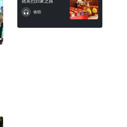
就英烈归家之路
收听
，