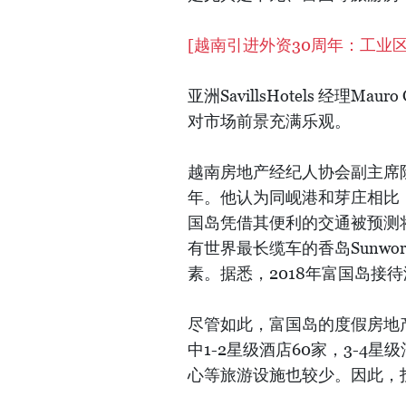
[
越南引进外资30周年：工业
亚洲SavillsHotels 经理Ma
对市场前景充满乐观。
越南房地产经纪人协会副主席阮
年。他认为同岘港和芽庄相比
国岛凭借其便利的交通被预测
有世界最长缆车的香岛Sunw
素。据悉，2018年富国岛接待
尽管如此，富国岛的度假房地产
中1-2星级酒店60家，3-4
心等旅游设施也较少。因此，投