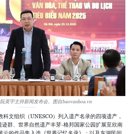
英宇主持新闻发布会。图自baovanhoa.vn
科文组织（UNESCO）列入遗产名录的四项遗产，
遗迹群、世界自然遗产丰芽-格邦国家公园扩展至欣南
黄云的作品集入选《世界记忆名录》；以及东湖民间