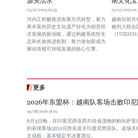
源头活水
南文化宝
23/12/2025 03:55
23/12/2025 01:
河内正积极推进发展方式转型，着力
越南目前共
将丰富的历史文化遗产转化为创意经
被列入联合
济发展的新动能，通过构建系统性生
（UNESC
态和长效推进机制，努力使创新成为
驱动首都可持续发展的核心引擎。
更多
2026年东盟杯：越南队客场击败印
03/08/2026 16:01
8月3日晚，在印度尼西亚西爪哇省茂物的帕坎萨里
的表现客场3比0完胜东道主印度尼西亚队。这场关
主动权，基本锁定半决赛席位。