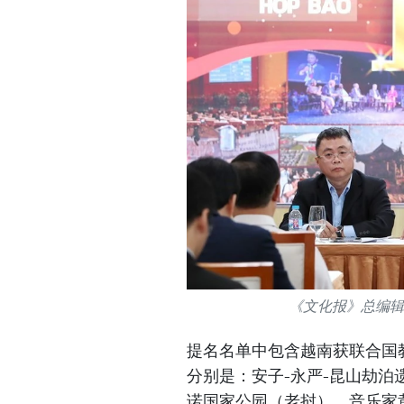
《文化报》总编辑阮
提名名单中包含越南获联合国教
分别是：安子-永严-昆山劫泊
诺国家公园（老挝）、音乐家