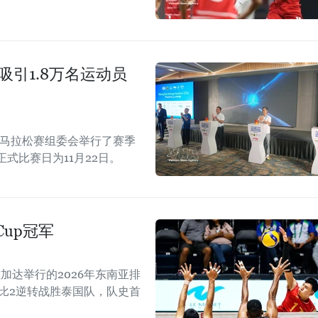
吸引1.8万名运动员
际马拉松赛组委会举行了赛季
正式比赛日为11月22日。
Cup冠军
加达举行的2026年东南亚排
以3比2逆转战胜泰国队，队史首