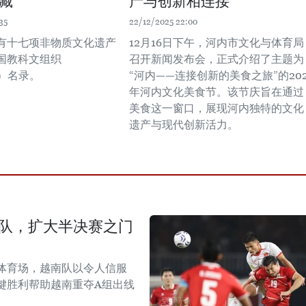
藏
产与创新相连接
35
22/12/2025 22:00
有十七项非物质文化遗产
12月16日下午，河内市文化与体育局
国教科文组织
召开新闻发布会，正式介绍了主题为
O）名录。
“河内——连接创新的美食之旅”的202
年河内文化美食节。该节庆旨在通过
美食这一窗口，展现河内独特的文化
遗产与现代创新活力。
尼队，扩大半决赛之门
体育场，越南队以令人信服
键胜利帮助越南重夺A组出线