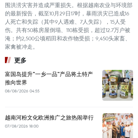
围洪涝灾害并造成严重损失。根据越南农业与环境部
的最新报告，截至10月29日17时，暴雨洪灾已造成16
人死亡和失踪（其中9人遇难、7人失踪），15人受
伤。共有50栋房屋倒塌、110栋受损，超过12.7万户被
淹；约2,500公顷稻田和农作物受损；9,450头家畜、
家禽被冲走。
更多
富国岛提升”一乡一品”产品将土特产
推向世界
08/08/2026 04:55
越南河粉文化欧洲推广之旅热闹举行
07/08/2026 18:00