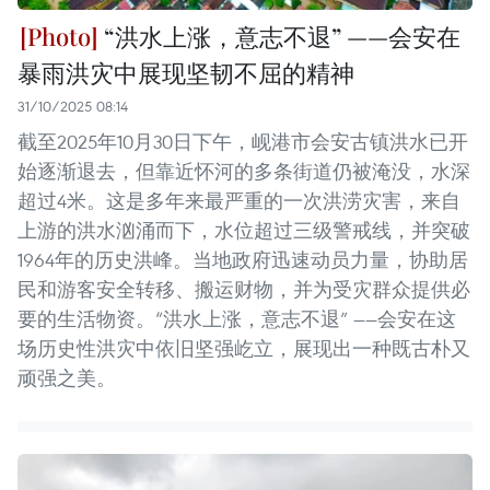
“洪水上涨，意志不退” ——会安在
暴雨洪灾中展现坚韧不屈的精神
31/10/2025 08:14
截至2025年10月30日下午，岘港市会安古镇洪水已开
始逐渐退去，但靠近怀河的多条街道仍被淹没，水深
超过4米。这是多年来最严重的一次洪涝灾害，来自
上游的洪水汹涌而下，水位超过三级警戒线，并突破
1964年的历史洪峰。当地政府迅速动员力量，协助居
民和游客安全转移、搬运财物，并为受灾群众提供必
要的生活物资。“洪水上涨，意志不退” ——会安在这
场历史性洪灾中依旧坚强屹立，展现出一种既古朴又
顽强之美。