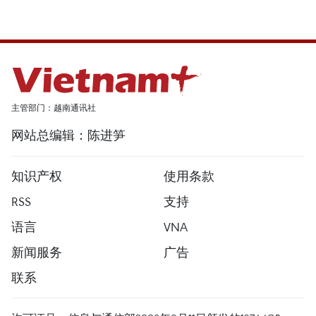
主管部门：越南通讯社
网站总编辑：陈进笋
知识产权
使用条款
RSS
支持
语言
VNA
新闻服务
广告
联系