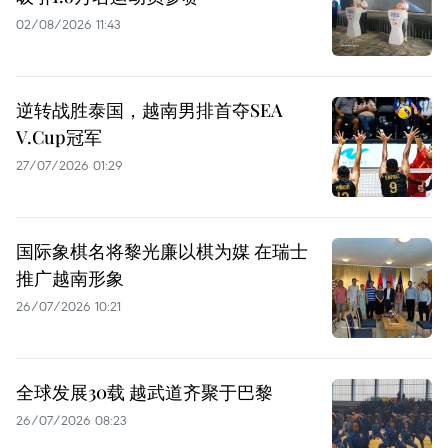
02/08/2026 11:43
逆转战胜泰国，越南男排首夺SEA
V.Cup冠军
27/07/2026 01:29
国际象棋名将黎光廉以棋为媒 在瑞士
推广越南形象
26/07/2026 10:21
全球发展30载 越武道齐聚于巴黎
26/07/2026 08:23