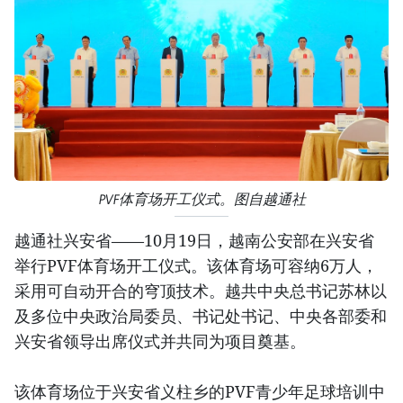
PVF体育场开工仪式。图自越通社
越通社兴安省——10月19日，越南公安部在兴安省
举行PVF体育场开工仪式。该体育场可容纳6万人，
采用可自动开合的穹顶技术。越共中央总书记苏林以
及多位中央政治局委员、书记处书记、中央各部委和
兴安省领导出席仪式并共同为项目奠基。
该体育场位于兴安省义柱乡的PVF青少年足球培训中