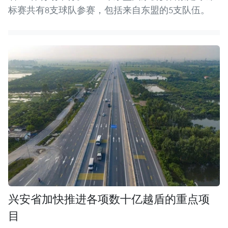
标赛共有8支球队参赛，包括来自东盟的5支队伍。
兴安省加快推进各项数十亿越盾的重点项
目