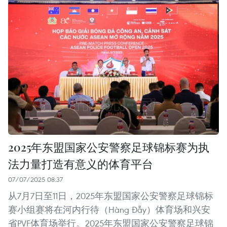
2025年东盟国家公安警察足球锦标赛为执
法力量打造有意义的体育平台
07/07/2025 08:37
从7月7日至11日，2025年东盟国家公安警察足球锦标
赛小组赛将在河内行待（Hàng Đẫy）体育场和兴安
省PVF体育场举行。2025年东盟国家公安警察足球锦