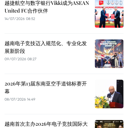
越捷航空与数字银行Vikki成为ASEAN
United FC合作伙伴
14/07/2026 08:52
越南电子竞技迈入规范化、专业化发
展新阶段
09/07/2026 08:27
2026年第13届东南亚空手道锦标赛开
幕
08/07/2026 14:49
越南首次主办2026年电子竞技国际大