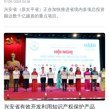
17/09/2025 03:28
兴安省（原太平省）正在加快推进省境内多项总投资
额达数千亿越盾的重点项目。
兴安省有效开发利用知识产权保护产品