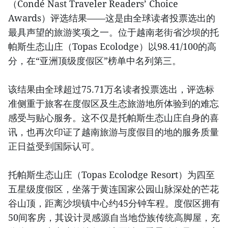
（Condé Nast Traveler Readers’ Choice
Awards）评选结果——这是由全球读者投票选出的
最具声望的旅游奖项之一。位于越南老街省沙坝的托
帕斯生态山庄（Topas Ecolodge）以98.41/100的高
分，在“亚洲顶级度假区”榜单中名列第三。
该结果由全球超过75.71万名读者投票选出，评选标
准侧重于旅客在度假区及生态旅游地所体验到的难忘
感受与贴心服务。这不仅是托帕斯生态山庄自身的喜
讯，也再次印证了越南旅游与度假目的地的服务质量
正日益受到国际认可。
托帕斯生态山庄（Topas Ecolodge Resort）为四至
五星级度假区，坐落于黄连国家公园山脉深处的芒花
谷山顶，距离沙坝镇中心约45分钟车程。度假区拥有
50间客房，其设计灵感源自当地岱族传统高脚屋，充