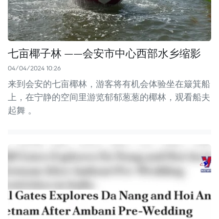
七亩椰子林 ——会安市中心西部水乡缩影
04/04/2024 10:26
来到会安的七亩椰林，游客将有机会体验坐在簸箕船
上，在宁静的空间里游览郁郁葱葱的椰林，观看船夫
起舞 。