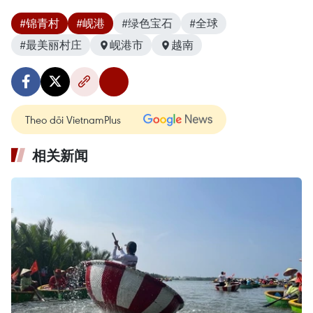
#锦青村
#岘港
#绿色宝石
#全球
#最美丽村庄
岘港市
越南
Theo dõi VietnamPlus
相关新闻