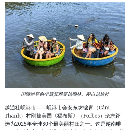
国际游客乘坐簸箕船穿越椰林。图自越通社
越通社岘港市——岘港市会安东坊锦青（Cẩm
Thanh）村刚被美国《福布斯》（Forbes）杂志评
选为2025年全球50个最美丽村庄之一。这是越南唯