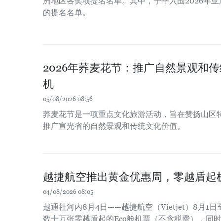
洲地区各奖项提名名单。其中，宁平入围2026年
的提名名单。
2026年荞麦花节：推广自然景观和
机
05/08/2026 08:56
荞麦花节是一项重点文化旅游活动，旨在赞扬山区
推广宣光省的自然景观和传统文化价值。
越捷航空推出黄金优惠周，零越盾起
04/08/2026 08:05
越通社河内8月4日——越捷航空（Vietjet）8月
数十万张零越盾起的Eco舱机票（不含税费），同时商务舱