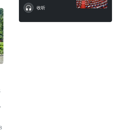
收听
5
，
8