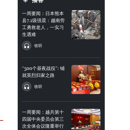
播客
一周要闻：日本熊本
县7.1级强震：越南劳
工勇救老人，一实习
生遇难
收听
“500个昼夜战役”: 铺
就英烈归家之路
收听
一周要闻：越共第十
四届中央委员会第三
次全体会议隆重举行