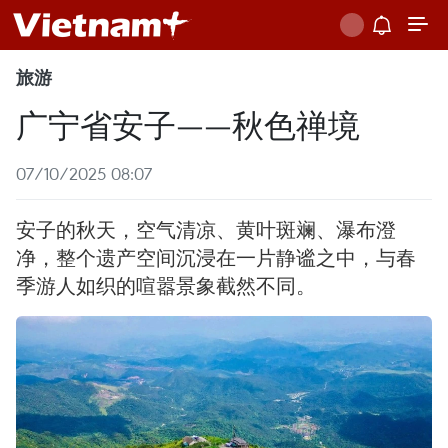
旅游
广宁省安子——秋色禅境
07/10/2025 08:07
安子的秋天，空气清凉、黄叶斑斓、瀑布澄
净，整个遗产空间沉浸在一片静谧之中，与春
季游人如织的喧嚣景象截然不同。