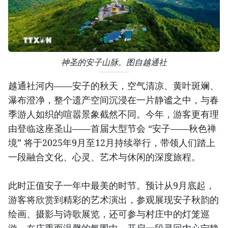
神圣的安子山脉。图自越通社
越通社河内——安子的秋天，空气清凉、黄叶斑斓、
瀑布澄净，整个遗产空间沉浸在一片静谧之中，与春
季游人如织的喧嚣景象截然不同。今年，游客更有理
由登临这座圣山——首届大型节会 “安子——秋色禅
境” 将于2025年9月至12月持续举行，带领人们踏上
一段融合文化、心灵、艺术与休闲的深度旅程。
此时正值安子一年中最美的时节。预计从9月底起，
游客将欣赏到精彩的艺术演出，参观展现安子秋韵的
绘画、摄影与诗歌展览，还可参与村庄中的灯笼巡
游，在庄重而温馨的氛围中，开启一段寻回内心宁静