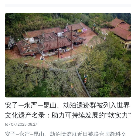
安子—永严—昆山、劫泊遗迹群被列入世界
文化遗产名录：助力可持续发展的“软实力”
16/07/2025 08:27
安子—永严—昆山、劫泊遗迹群近日被联合国教科文