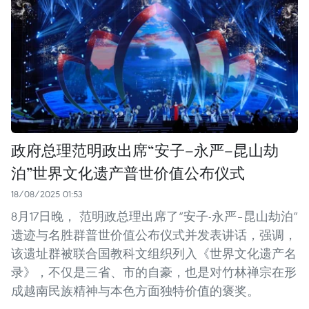
政府总理范明政出席“安子–永严–昆山劫
泊”世界文化遗产普世价值公布仪式
18/08/2025 01:53
8月17日晚， 范明政总理出席了“安子-永严–昆山劫泊”
遗迹与名胜群普世价值公布仪式并发表讲话，强调，
该遗址群被联合国教科文组织列入《世界文化遗产名
录》，不仅是三省、市的自豪，也是对竹林禅宗在形
成越南民族精神与本色方面独特价值的褒奖。