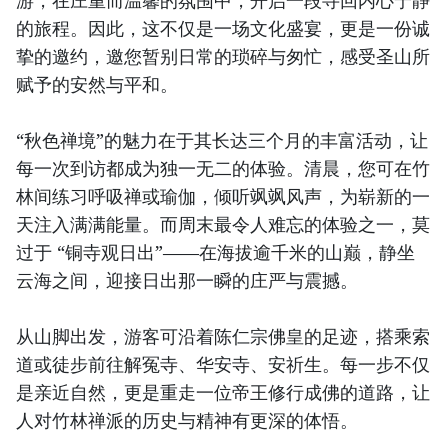
的旅程。因此，这不仅是一场文化盛宴，更是一份诚
挚的邀约，邀您暂别日常的琐碎与匆忙，感受圣山所
赋予的安然与平和。
“秋色禅境”的魅力在于其长达三个月的丰富活动，让
每一次到访都成为独一无二的体验。清晨，您可在竹
林间练习呼吸禅或瑜伽，倾听飒飒风声，为崭新的一
天注入满满能量。而周末最令人难忘的体验之一，莫
过于 “铜寺观日出”——在海拔逾千米的山巅，静坐
云海之间，迎接日出那一瞬的庄严与震撼。
从山脚出发，游客可沿着陈仁宗佛皇的足迹，搭乘索
道或徒步前往解冤寺、华安寺、安祈生。每一步不仅
是亲近自然，更是重走一位帝王修行成佛的道路，让
人对竹林禅派的历史与精神有更深的体悟。