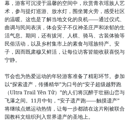
幕，游客可沉浸于温馨的空间中，欣赏青衣瑶族人艺
术，参与提灯巡游、放水灯，围坐篝火旁，感受社区
的温暖。这也是了解当地文化的良机——通过仪式、
曲调与民间表演，体会安子不仅神圣庄严和浓郁的生
活气息。期间，还有拔河、人棋、骑马、古装体验等
民俗活动，以及乡村集市上的素食与瑶族特产。安
子，因而既肃穆又鲜活，让每位访客皆能收获喜悦与
宁静。
节会也为热爱运动的年轻游客准备了精彩环节。参加
以“探索遗产，传播精华”为口号的“安子超级越野跑
（Ultra Trail Yên Tử）”的人们将沉醉于壮丽山峦与
飞瀑之间。11月中旬，“安子遗产跑——触摸遗产”
将继续点燃运动热情，让每一步都踏在这片刚被联合
国教科文组织列入世界遗产的圣地上。