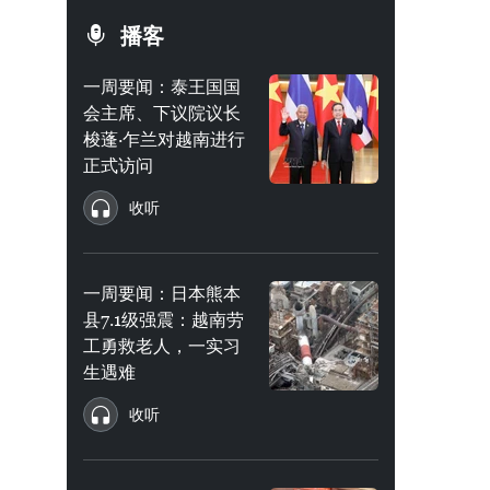
播客
一周要闻：泰王国国
会主席、下议院议长
梭蓬·乍兰对越南进行
正式访问
收听
一周要闻：日本熊本
县7.1级强震：越南劳
工勇救老人，一实习
生遇难
收听