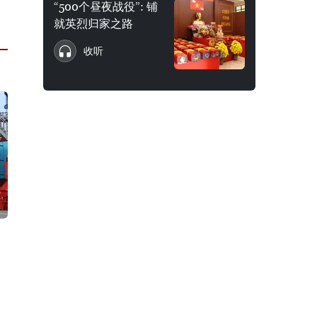
“500个昼夜战役”: 铺
就英烈归家之路
收听