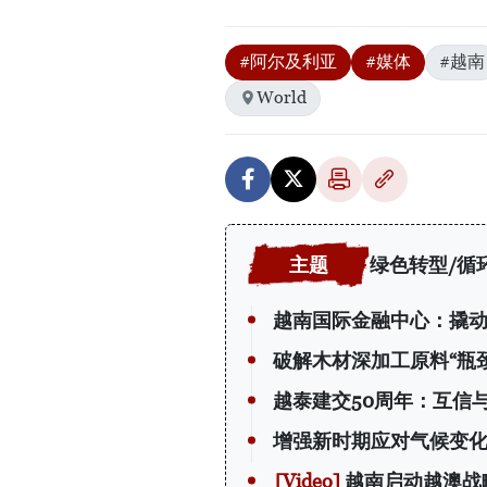
#阿尔及利亚
#媒体
#越南
World
绿色转型/循
越南国际金融中心：撬动 
破解木材深加工原料“瓶颈
越泰建交50周年：互信
增强新时期应对气候变
越南启动越澳战