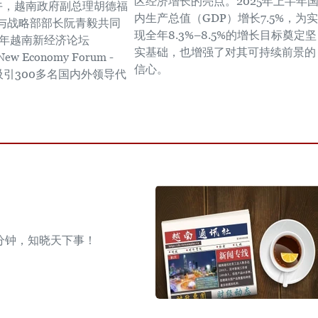
区经济增长的亮点。2025年上半年
下午，越南政府副总理胡德福
内生产总值（GDP）增长7.5%，为实
与战略部部长阮青毅共同
现全年8.3%–8.5%的增长目标奠定坚
5年越南新经济论坛
实基础，也增强了对其可持续前景的
New Economy Forum -
信心。
吸引300多名国内外领导代
分钟，知晓天下事！