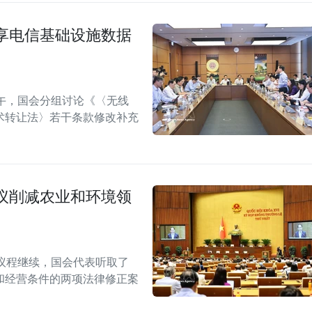
享电信基础设施数据
午，国会分组讨论《〈无线
术转让法〉若干条款修改补充
议削减农业和环境领
议程继续，国会代表听取了
和经营条件的两项法律修正案