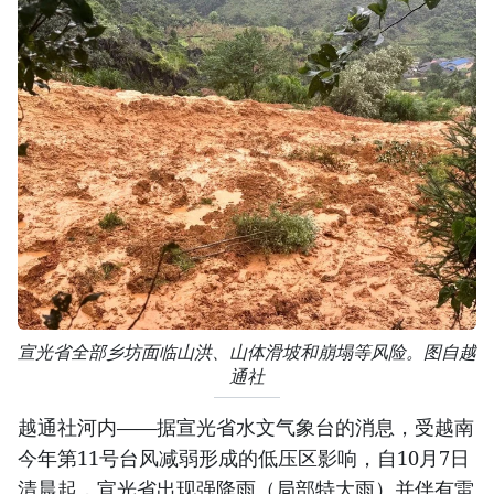
宣光省全部乡坊面临山洪、山体滑坡和崩塌等风险。图自越
通社
越通社河内——据宣光省水文气象台的消息，受越南
今年第11号台风减弱形成的低压区影响，自10月7日
清晨起，宣光省出现强降雨（局部特大雨）并伴有雷