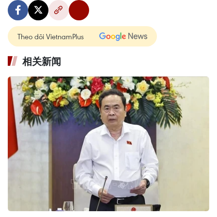
Theo dõi VietnamPlus
相关新闻