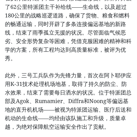
了62公里特派团主干补给线——生命线，以及超过
180公里的战略巡逻道路，确保了货物、粮食和燃料
的畅通运输，同时开辟了多条连接偏远基地的新路
线，结束了雨季孤立无援的状况。尽管面临气候恶
劣、安全形势复杂等困难，凭借克服困难的精神和科
学的方案，所有工程均达到高质量标准，被评为优
秀。
此外，三号工兵队作为先锋力量，首次在阿卜耶伊应
用K-31技术处理机场地基，取得了持久的防尘、防
水效果，结束了需要每日洒水的状况。位于特派团总
部及Agok、Rumamier、Diffra和Noong等偏远基
地的直升机机场——被视为特派团运输、医疗后送和
机动的生命线——均经由该队施工和升级，质量卓
越，为绝对保障航空运输安全作出了贡献。