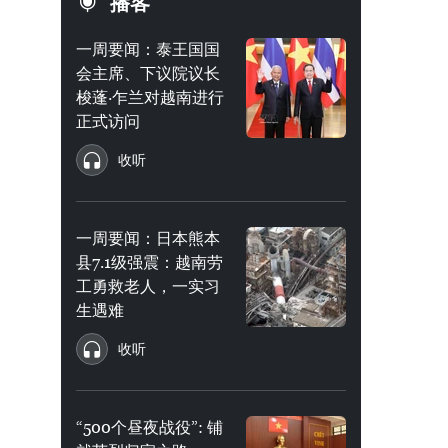
播客
一周要闻：泰王国国
会主席、下议院议长
梭蓬·乍兰对越南进行
正式访问
收听
一周要闻：日本熊本
县7.1级强震：越南劳
工勇救老人，一实习
生遇难
收听
“500个昼夜战役”: 铺