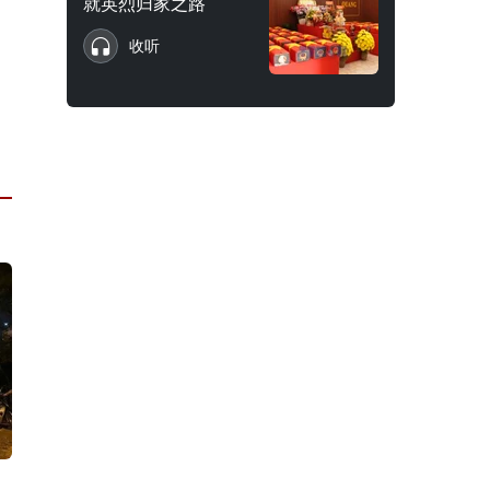
就英烈归家之路
收听