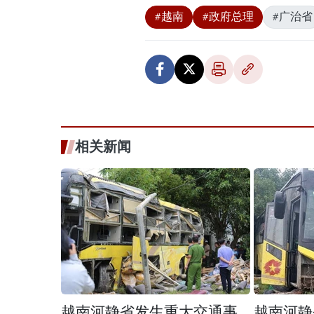
#越南
#政府总理
#广治省
相关新闻
越南河静省发生重大交通事
越南河静