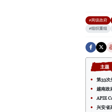
#两级政府
#组织重组
第33
越南政
APIE
兴安省