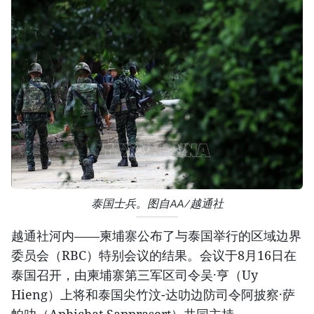
泰国士兵。图自AA/越通社
越通社河内——柬埔寨公布了与泰国举行的区域边界
委员会（RBC）特别会议的结果。会议于8月16日在
泰国召开，由柬埔寨第三军区司令吴·亨（Uy
Hieng）上将和泰国尖竹汶-达叻边防司令阿披察·萨