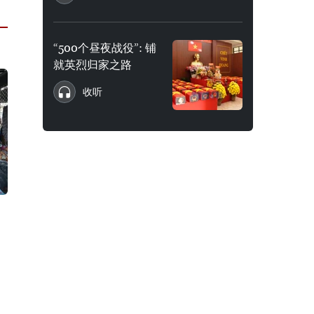
“500个昼夜战役”: 铺
就英烈归家之路
收听