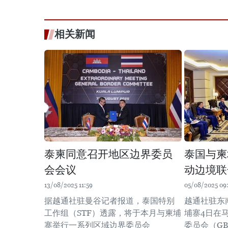
相关新闻
泰柬同意召开地区边界委员
泰国与柬
会会议
动边境联
13/08/2025 11:59
05/08/2025 09
据越通社驻曼谷记者报道，泰国特别
越通社驻东
工作组（STF）透露，将于本月与柬埔
埔寨4日在
寨举行一系列区域边界委员会
委员会（G