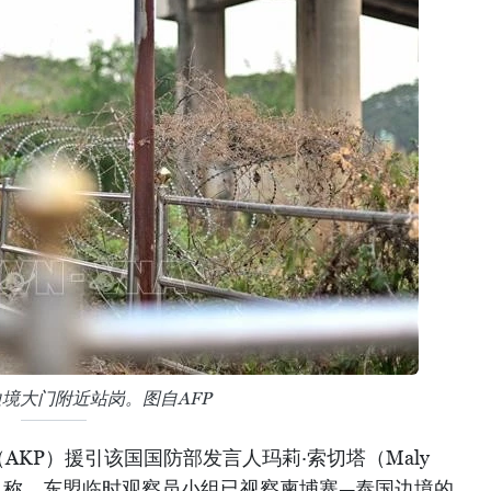
境大门附近站岗。图自AFP
AKP）援引该国国防部发言人玛莉·索切塔（Maly
布的消息称，东盟临时观察员小组已视察柬埔寨—泰国边境的