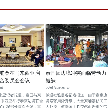
埔寨在马来西亚启
泰国因边境冲突面临劳动力
合委员会会议
短缺
:26
05/08/2025 09:10
南亚记者报道，泰国与柬
越通社驻曼谷记者报道，由于泰柬边
马来西亚举行泰柬边境联合
境紧张局势升级，大量柬埔寨移民工
BC）秘书处首次会议，重
人外流，使泰国面临突然而严重的劳