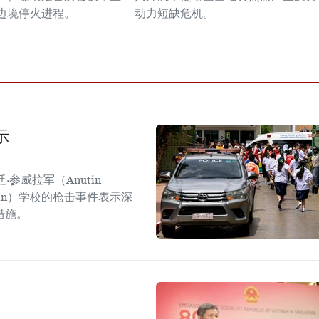
边境停火进程。
动力短缺危机。
示
参威拉军（Anutin
sirin）学校的枪击事件表示深
措施。