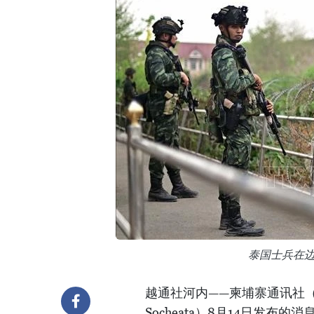
泰国士兵在边
越通社河内——柬埔寨通讯社（
Socheata）8月14日发