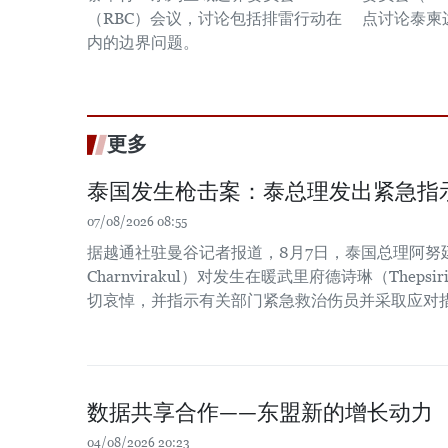
（RBC）会议，讨论包括排雷行动在
点讨论泰柬
内的边界问题。
更多
泰国发生枪击案：泰总理发出紧急指
07/08/2026 08:55
据越通社驻曼谷记者报道，8月7日，泰国总理阿努廷·
Charnvirakul）对发生在暖武里府德诗琳（Thep
切哀悼，并指示有关部门紧急救治伤员并采取应对
数据共享合作——东盟新的增长动力
04/08/2026 20:23