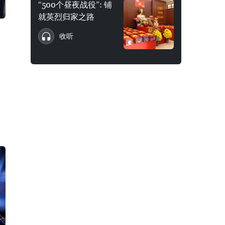
“500个昼夜战役”: 铺
就英烈归家之路
收听