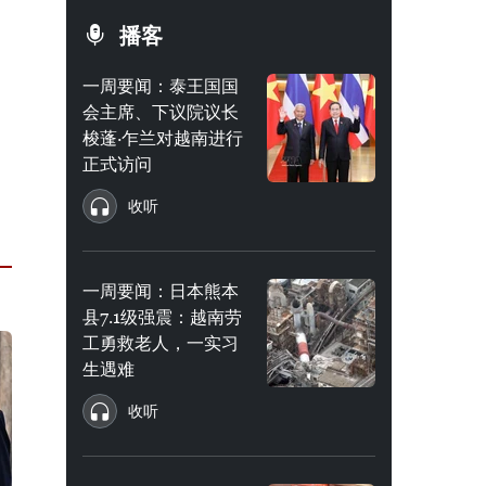
播客
一周要闻：泰王国国
会主席、下议院议长
梭蓬·乍兰对越南进行
正式访问
收听
一周要闻：日本熊本
县7.1级强震：越南劳
工勇救老人，一实习
生遇难
收听