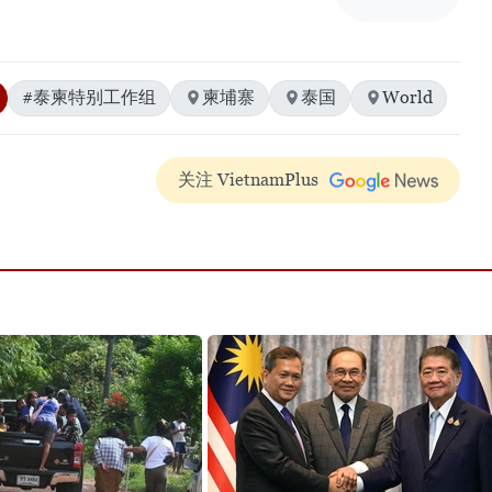
#泰柬特别工作组
柬埔寨
泰国
World
关注 VietnamPlus