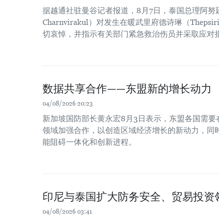
据越通社驻曼谷记者报道，8月7日，泰国总理阿努廷·
Charnvirakul）对发生在暖武里府德诗琳（Thep
切哀悼，并指示有关部门紧急救治伤员并采取应对
数据共享合作——东盟新的增长动力
04/08/2026 20:23
新加坡国防部长黄永宏8月3日表示，东盟各国需要
领域加强合作，以创造区域经济增长的新动力，同时
能阻碍一体化和创新进程。
印尼与泰国扩大防务安全、贸易投资
04/08/2026 03:41