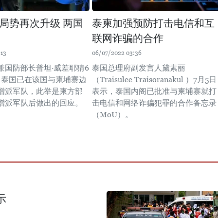
局势再次升级 两国
泰柬加强预防打击电信和互
联网诈骗的合作
:13
06/07/2022 03:36
兼国防部长普坦·威差耶猜6
泰国总理府副发言人黛素丽
，泰国已在该国与柬埔寨边
（Traisulee Traisoranakul ）7月5日
增派军队，此举是柬方部
表示，泰国内阁已批准与柬埔寨就打
增派军队后做出的回应。
击电信和网络诈骗犯罪的合作备忘录
（MoU）。
示