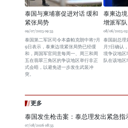
泰国与柬埔寨促进对话 缓和
泰柬边境
紧张局势
增派军队
09/07/2025 09:55
08/06/2025 05
泰国第二军区司令本森帕克朗中将7月
泰国副总理
9日表示，泰柬边境紧张局势已经缓
月7日确认
和，两国军官同意每周一、周三和周
境争议地区
五在翡翠三角区的争议地区举行非正
队在该地区
式会晤，以避免进一步发生武装冲
突。
更多
泰国发生枪击案：泰总理发出紧急指
07/08/2026 08:55