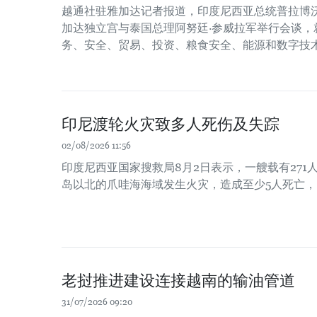
越通社驻雅加达记者报道，印度尼西亚总统普拉博沃
加达独立宫与泰国总理阿努廷·参威拉军举行会谈，
务、安全、贸易、投资、粮食安全、能源和数字技
印尼渡轮火灾致多人死伤及失踪
02/08/2026 11:56
印度尼西亚国家搜救局8月2日表示，一艘载有271
岛以北的爪哇海海域发生火灾，造成至少5人死亡，
老挝推进建设连接越南的输油管道
31/07/2026 09:20