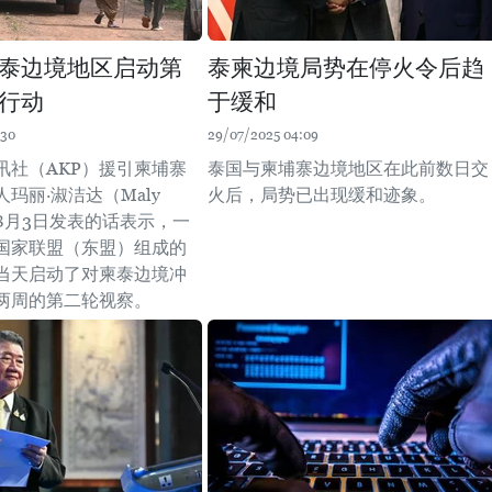
泰边境地区启动第
泰柬边境局势在停火令后趋
行动
于缓和
:30
29/07/2025 04:09
讯社（AKP）援引柬埔寨
泰国与柬埔寨边境地区在此前数日交
玛丽·淑洁达（Maly
火后，局势已出现缓和迹象。
ta）8月3日发表的话表示，一
国家联盟（东盟）组成的
当天启动了对柬泰边境冲
两周的第二轮视察。