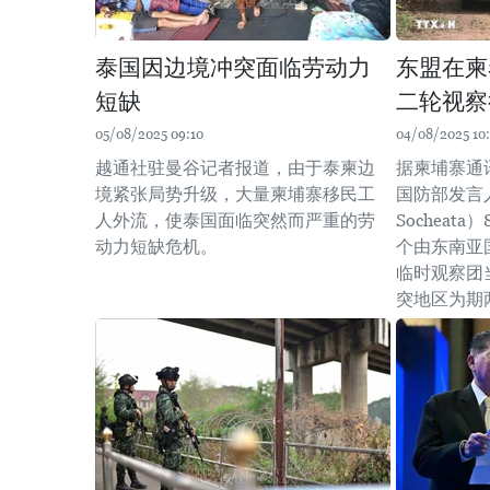
泰国因边境冲突面临劳动力
东盟在柬
短缺
二轮视察
05/08/2025 09:10
04/08/2025 10
越通社驻曼谷记者报道，由于泰柬边
据柬埔寨通
境紧张局势升级，大量柬埔寨移民工
国防部发言人
人外流，使泰国面临突然而严重的劳
Sochea
动力短缺危机。
个由东南亚
临时观察团
突地区为期