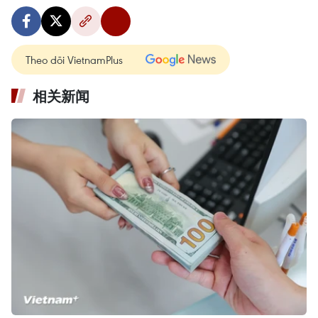
Theo dõi VietnamPlus
相关新闻