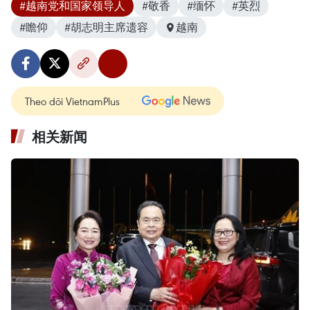
#越南党和国家领导人
#敬香
#缅怀
#英烈
#瞻仰
#胡志明主席遗容
越南
Theo dõi VietnamPlus
相关新闻