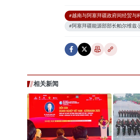
#越南与阿塞拜疆政府间经贸与
#阿塞拜疆能源部部长帕尔维兹·
相关新闻