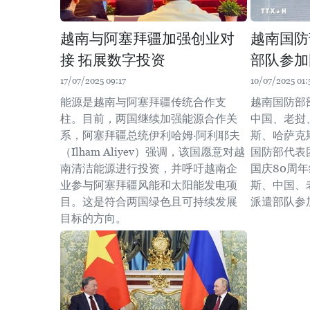
越南与阿塞拜疆加强创业对
越南国防
接 拓展数字投资
部队参加
17/07/2025 09:17
10/07/2025 01:
能源是越南与阿塞拜疆传统合作支
越南国防部
柱。目前，两国继续加强能源合作关
中国、老挝
系，阿塞拜疆总统伊利哈姆·阿利耶夫
斯、哈萨克
（Ilham Aliyev）强调，该国愿意对越
国防部代表
南清洁能源进行投资，并呼吁越南企
国庆80周
业参与阿塞拜疆风能和太阳能发电项
斯、中国、
目。这是符合两国绿色且可持续发展
派遣部队参
目标的方向。