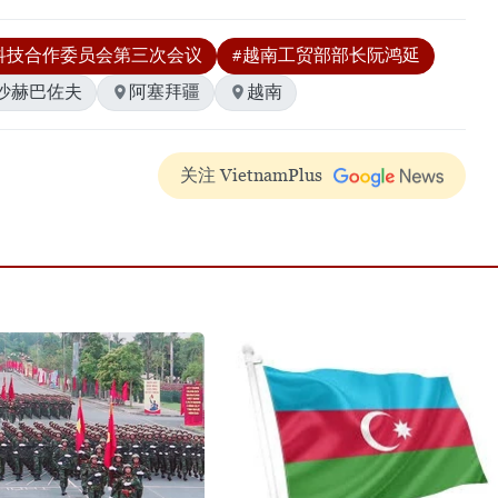
科技合作委员会第三次会议
#越南工贸部部长阮鸿延
沙赫巴佐夫
阿塞拜疆
越南
关注 VietnamPlus