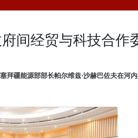
政府间经贸与科技合作
阿塞拜疆能源部部长帕尔维兹·沙赫巴佐夫在河