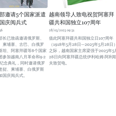
部邀请5个国家派遣
越南领导人致电祝贺阿塞拜
国庆阅兵式
疆共和国独立107周年
56
28/05/2025 09:51
部长已致函邀请俄罗斯、
值此阿塞拜疆共和国独立日107周年
、柬埔寨、古巴、白俄罗
（1918年5月28日—2025年5月28日
斯坦、阿塞拜疆等8个国家
之际，越南国家主席梁强于2025年5
团参加越南八月革命和9·2
28日向阿塞拜疆总统伊利哈姆·阿利
年纪念典礼，同时邀请俄罗
夫致贺电。
老挝、柬埔寨、白俄罗斯
加国庆阅兵式。