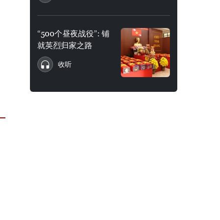
“500个昼夜战役”: 铺
就英烈归家之路
收听