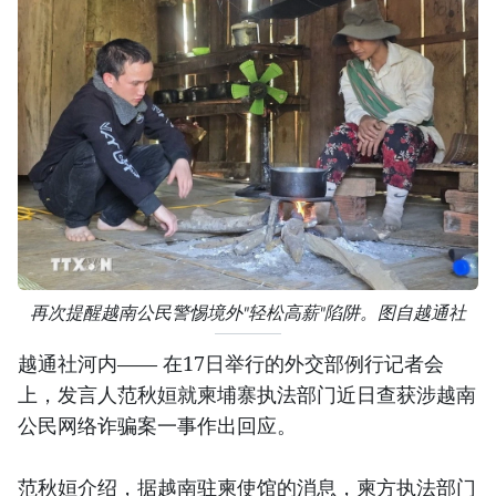
再次提醒越南公民警惕境外"轻松高薪"陷阱。图自越通社
越通社河内—— 在17日举行的外交部例行记者会
上，发言人范秋姮就柬埔寨执法部门近日查获涉越南
公民网络诈骗案一事作出回应。
范秋姮介绍，据越南驻柬使馆的消息，柬方执法部门