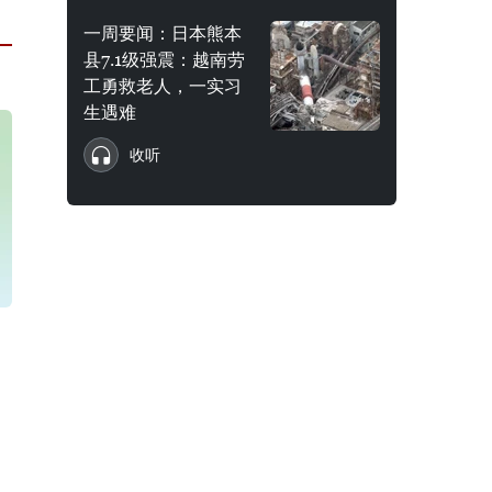
一周要闻：日本熊本
县7.1级强震：越南劳
工勇救老人，一实习
生遇难
收听