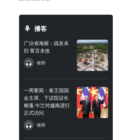
播客
广治省海丽：战友未
归 誓言未改
收听
一周要闻：泰王国国
会主席、下议院议长
梭蓬·乍兰对越南进行
正式访问
收听