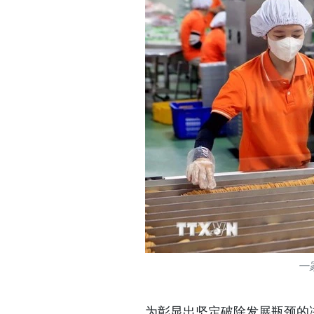
一
为彰显出坚定破除发展瓶颈的决心