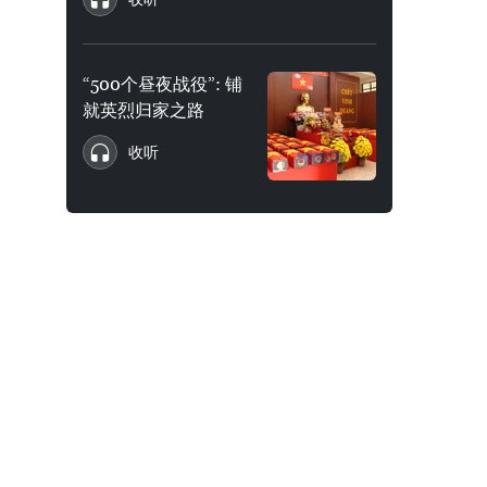
“500个昼夜战役”: 铺
就英烈归家之路
收听